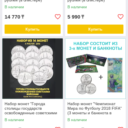
рублей (в блистере)
рублей (в блистере)
В наличии
В наличии
14 770
5 990
₸
₸
Купить
Купить
Набор монет "Города
Набор монет "Чемпионат
столицы государств
Мира по Футболу 2018 FIFA"
освобожденные советскими
(3 монеты и банкнота в
войсками" 14 монет (Россия)
блистерном альбоме)
В наличии
В наличии