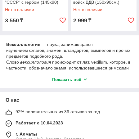
"СССР" с гербом (145х90)
войск ВДВ (150х90см.)
Нет в наличии
Нет в наличии
3 550
2 999
₸
₸
Вексиллоло́гия
— наука, занимающаяся
изучением флагов, знамён, штандартов, вымпелов и прочих
предметов подобного рода.
Слово
вексиллология
происходит от лат. vexillum, которое, в
частности, обозначало знамя, использовавшееся римскими
легионами. Широкий интерес к вексиллологии появился
Показать всё
в Америке и Европе в 1960-х годах. Вскоре было основано
множество специализированных периодических изданий,
существующих до наших дней (чешская «Вексиллология»,
американский «Флаг-бюллетень», английский «Флагмастер»,
О нас
канадский «Флагскан» и другие). В 1962 г. в Нидерландах
состоялся первый международный конгресс по вопросам
92% положительных из 36 отзывов за год
вексиллологии.
Работает с 10.04.2023
Гера́льдика
(гербовéдение; от лат. heraldus —
«глашáтай») — специальная историческая дисциплина,
г. Алматы
занимающаяся изучением гербов, а также традиций и