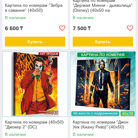
Картина по номерам
Картина по номерам "Зебра
"Дерзкая Минни - дьяволица"
в саванне" (40х50)
(Disney) (40х50 на
подрамнике)
В наличии
В наличии
6 600
7 500
₸
₸
Купить
Купить
Картина по номерам (40х50)
Картина по номерам "Джон
"Джокер 2" (DC)
Уик (Киану Ривз)" (40х50)
В наличии
В наличии