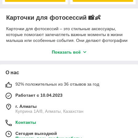
Карточки для фотосессий
📸👶
Карточки для фотосессий – это стильные аксессуары,
которые помогают запечатлеть важные моменты в жизни
малыша или особенные события. Они делают фотографии
уникальными, добавляют красивый акцент в кадр и помогают
сохранить воспоминания на долгие годы.
Показать всё
Что входит в категорию?
📅
Возрастные карточки
– наборы с отметками от 1 до 12
О нас
месяцев, первый год малыша, первый день в садике и
другие важные этапы.
92% положительных из 36 отзывов за год
🎉
Карточки для особых событий
– "Моя первая улыбка",
"Мой первый зубик", "Сегодня я сказал(а) первое слово" и
Работает с 10.04.2023
другие памятные моменты.
💖
Персонализированные карточки
– возможность
г. Алматы
добавить имя ребенка, дату рождения, вес, рост и другие
Куприна 1A/8, Алматы, Казахстан
индивидуальные данные.
🌿
Тематика и дизайн
– милые иллюстрации, пастельные
Контакты
цвета, стильная типографика и детские мотивы (животные,
Сегодня выходной
звездочки, цветы и др.).