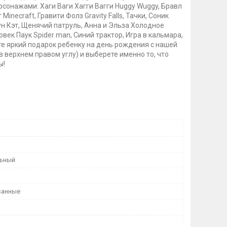
сонажами: Хаги Ваги Хагги Вагги Huggy Wuggy, Бравл
necraft, Гравити Фолз Gravity Falls, Тачки, Соник
тун Кэт, Щенячий патруль, Анна и Эльза Холодное
овек Паук Spider man, Синий трактор, Игра в кальмара,
йте яркий подарок ребенку на день рождения с нашей
 верхнем правом углу) и выберете именно то, что
ы!
льный
ванные