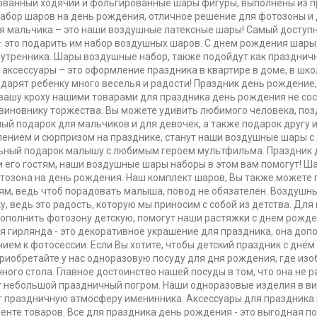
ванный ходячий и фольгированные шары фигуры, выполнены из п
Набор шаров на день рождения, отличное решение для фотозоны и
 мальчика – это наши воздушные латексные шары! Самый доступн
– это подарить им набор воздушных шаров. С днем рождения шар
 утренника. Шары воздушные набор, также подойдут как праздни
 аксессуары – это оформление праздника в квартире в доме, в школе
дарят ребенку много веселья и радости! Праздник день рождение,
вашу кроху нашими товарами для праздника день рождения не сос
виновнику торжества. Вы можете удивить любимого человека, поз
ый подарок для мальчиков и для девочек, а также подарок другу и
ением и сюрпризом на празднике, станут наши воздушные шары 
ьный подарок малышу с любимым героем мультфильма. Праздник
и его гостям, наши воздушные шары наборы в этом вам помогут! Ш
тозона на день рождения. Наш комплект шаров, Вы также можете 
ям, ведь чтоб порадовать малыша, повод не обязателен. Воздушн
у, ведь это радость, которую мы приносим с собой из детства. Для
ополнить фотозону детскую, помогут наши растяжки с днем рожд
 гирлянда - это декоративное украшение для праздника, она доп
ием к фотосессии. Если Вы хотите, чтобы детский праздник с днё
приобретайте у нас одноразовую посуду для дня рождения, где изо
ного стола. Главное достоинство нашей посуды в том, что она не р
т небольшой праздничный погром. Наши одноразовые изделия в вид
 праздничную атмосферу именинника. Аксессуары для праздника и 
енте товаров. Все для праздника день рождения - это выгодная по