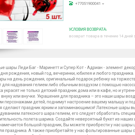
+77051900041
возврат товара в течение 14 дней
е шары Леди Баг - Маринетт и Супер Кот - Адриан - элемент дек
 дня рождения, новый год, вечеринки, юбилея и любого праздника
ары на день рождения, оригинальный подарок ребенку на торжест
 для надувания гелием либо обычным воздухом с помощью насоса
а украсят не только детский праздник дома или в кафе, но и утрен
, внуку или внучке. Украшения для праздника – это наши шары во
 персонажами детей, поднимут настроение вашему малышу и по
 сделают праздник ярким и запоминающимся! Латексные шары вы
дуванием латексного шара гелием, его следует обработать специ
тельность полета шарика. Создайте невероятный букет из наших 
намечается большой праздник, Вы можете приобрести у нас шары
ля праздника. А также приобретайте у нас фольгированные шары