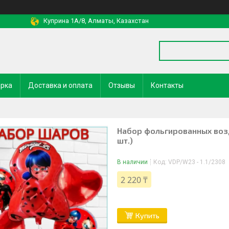
Куприна 1A/8, Алматы, Казахстан
арка
Доставка и оплата
Отзывы
Контакты
Набор фольгированных возд
шт.)
В наличии
Код:
VDP/W23 - 1.1/2308
2 220 ₸
Купить