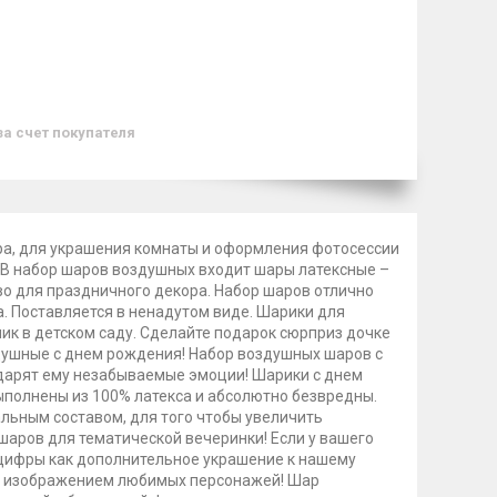
за счет покупателя
ора, для украшения комнаты и оформления фотосессии
. В набор шаров воздушных входит шары латексные –
во для праздничного декора. Набор шаров отлично
. Поставляется в ненадутом виде. Шарики для
ник в детском саду. Сделайте подарок сюрприз дочке
здушные с днем рождения! Набор воздушных шаров с
дарят ему незабываемые эмоции! Шарики с днем
полнены из 100% латекса и абсолютно безвредны.
альным составом, для того чтобы увеличить
шаров для тематической вечеринки! Если у вашего
 цифры как дополнительное украшение к нашему
 с изображением любимых персонажей! Шар