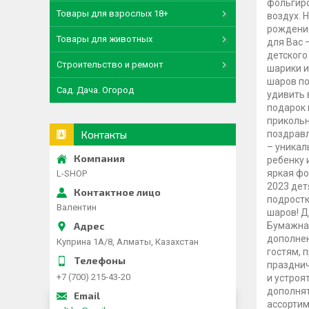
фольгиро
Товары для взрослых 18+
воздух. 
рождения
Товары для животных
для Вас 
детского
Строительство и ремонт
шарики и
шаров по
Сад. Дача. Огород
удивить 
подарок 
прикольн
Контакты
поздравл
– уникал
ребенку 
яркая фо
L-SHOP
2023 дет
подростк
Валентин
шаров! Д
Бумажная
дополнен
Куприна 1A/8, Алматы, Казахстан
гостям, 
празднич
+7 (700) 215-43-20
и устроя
дополнят
ассортим