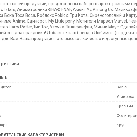
енте нашей продукции, представлены наборы шаров с разными пер
awl stars, Аниматроники ФНАФ FNAF, Амонг Ас Among Us, Майнкрафт Mi
ока Бока Toca Boca, Роблокс Roblox, Три Кота, Сиреноголовый и Кар
Аниме Anime, Единорог, My Little pony, Мстители Марвел Marvel, Чел
ттер Harry Potter,Тик Ток, Уточка Лалафанфан, Минни Маус. Сдела
ей всё для праздника! Добавьте наш бренд в Любимые (сердечко в
 для Вас. Наша продукция - это высокое качество и доступные цен
еристики
НЫЕ
дитель
Sonic
Универса
Красный
ал
Фольгиро
шара
Круг
ВАТЕЛЬСКИЕ ХАРАКТЕРИСТИКИ