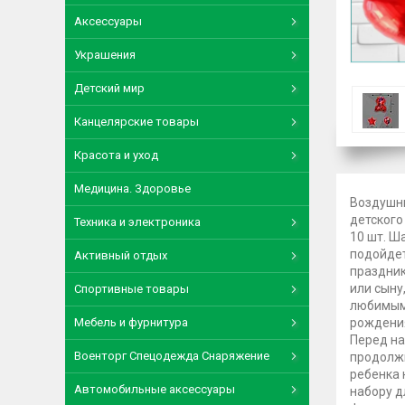
Аксессуары
Украшения
Детский мир
Канцелярские товары
Красота и уход
Медицина. Здоровье
Воздушны
детского
Техника и электроника
10 шт. Ш
подойдет
Активный отдых
праздник
или сыну
Спортивные товары
любимыми
Мебель и фурнитура
рождения
Перед на
Военторг Спецодежда Снаряжение
продолжи
ребенка 
Автомобильные аксессуары
набору д