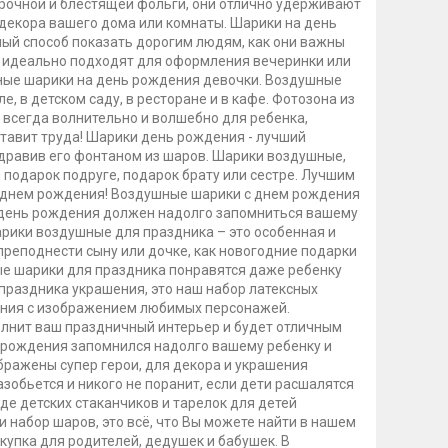
рочной и блестящей фольги, они отлично удерживают
 декора вашего дома или комнаты. Шарики на день
ый способ показать дорогим людям, как они важны
ы идеально подходят для оформления вечеринки или
чные шарики на день рождения девочки. Воздушные
, в детском саду, в ресторане и в кафе. Фотозона из
 всегда волнительно и волшебно для ребенка,
тавит труда! Шарики день рождения - лучший
дравив его фонтаном из шаров. Шарики воздушные,
 подарок подруге, подарок брату или сестре. Лучшим
с днем рождения! Воздушные шарики с днем рождения
 день рождения должен надолго запомниться вашему
арики воздушные для праздника – это особенная и
преподнести сыну или дочке, как новогодние подарки
ые шарики для праздника понравятся даже ребенку
 праздника украшения, это наш набор латексных
ения с изображением любимых персонажей.
олнит ваш праздничный интерьер и будет отличным
м рождения запомнился надолго вашему ребенку и
бражены супер герои, для декора и украшения
азобьется и никого не поранит, если дети расшалятся
е детских стаканчиков и тарелок для детей
набор шаров, это всё, что Вы можете найти в нашем
купка для родителей, дедушек и бабушек. В