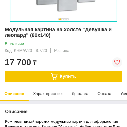
Модульная картина на холсте "Девушка и
леопард" (80х140)
В наличии
Код: KHM/W23 - 8.7/23
Розница
17 700
₸
Купить
Описание
Характеристики
Доставка
Оплата
Усл
Описание
Комплект дизайнерских модульных картин для оформления
Вашего интерьера. Картина "Девушка". Набор состоит из 5-ти