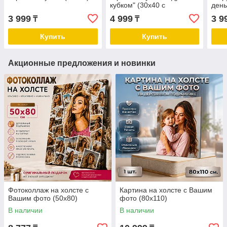
кубком" (30х40 с
день
подрамником)
3 999
4 999
3 9
₸
₸
Купить
Купить
Акционные предложения и новинки
Фотоколлаж на холсте с
Картина на холсте с Вашим
Вашим фото (50х80)
фото (80х110)
В наличии
В наличии