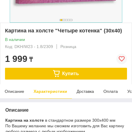
Картина на холсте "Четыре котенка" (30х40)
В наличии
Код: DKH/W23 - 1.8/2309
Розница
1 999
₸
Купить
Описание
Характеристики
Доставка
Оплата
Ус
Описание
Картина на холсте
в стандартном размере 300x400 мм
По Вашему желанию мы сможем изготовить для Вас картину
любого размера с любым изображением