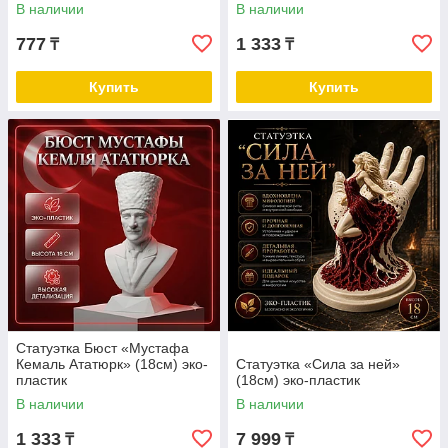
В наличии
В наличии
777
1 333
₸
₸
Купить
Купить
Cтатуэтка Бюст «Мустафа
Кемаль Ататюрк» (18см) эко-
Cтатуэтка «Сила за ней»
пластик
(18см) эко-пластик
В наличии
В наличии
1 333
7 999
₸
₸