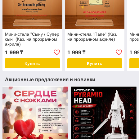
Мини-стела "Сыну / Супер
Мини-стела "Папе" (Каз.
Мини
сын" (Каз. на прозрачном
на прозрачном акриле)
проз
акриле)
1 999
1 999
1 9
₸
₸
Купить
Купить
Акционные предложения и новинки