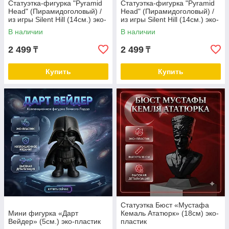
Статуэтка-фигурка "Pyramid
Статуэтка-фигурка "Pyramid
Head" (Пирамидоголовый) /
Head" (Пирамидоголовый) /
из игры Silent Hill (14см.) эко-
из игры Silent Hill (14см.) эко-
пластик
пластик
В наличии
В наличии
2 499
2 499
₸
₸
Купить
Купить
Cтатуэтка Бюст «Мустафа
Мини фигурка «Дарт
Кемаль Ататюрк» (18см) эко-
Вейдер» (5см.) эко-пластик
пластик