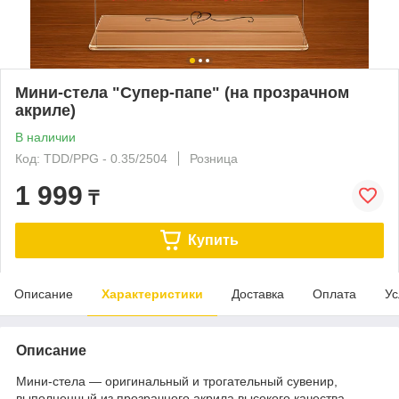
Мини-стела "Супер-папе" (на прозрачном
акриле)
В наличии
Код: TDD/PPG - 0.35/2504
Розница
1 999
₸
Купить
Описание
Характеристики
Доставка
Оплата
Ус
Описание
Мини-стела — оригинальный и трогательный сувенир,
выполненный из прозрачного акрила высокого качества.