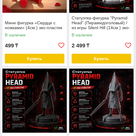
Статуэтка-фигурка "Pyramid
Мини фигурка «Сердце с
Head" (Пирамидоголовый) /
ножками» (4см.) эко-пластик
из игры Silent Hill (14см.) эко-
пластик
В наличии
В наличии
499
2 499
₸
₸
Купить
Купить