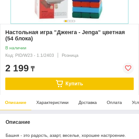
Настольная игра "Дженга - Jenga" цветная
(54 блока)
В наличии
Код: PID/W23 - 1.1/2403
Розница
2 199
₸
Купить
Описание
Характеристики
Доставка
Оплата
Усл
Описание
Башня - это радость, азарт, веселье, хорошее настроение.