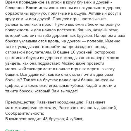
Время проведенное за игрой в кругу близких и друзей -
бесценно. Блоки игры изготовлены из натурального дерева,
обработаны вручную, приятные на ощупь. Активный досуг в
кругу семьи или друзей. Процесс игры настолько же
увлекателен, как и прост. Нужно выложить блоки на ровную
поверхность и для начала построить башню, каждый этаж
которой состоит из трёх деревянных брусков. На одном этаже
бруски укладываются вдоль, на другом — поперёк. Именно
так их укладывают в коробки на производстве перед
отправкой покупателям. В башне 16 уровней, осторожно
вытягивая бруски из дерева и складывая их наверх, можно
увидеть, как она подрастает. Можно даже провести
маленький эксперимент в начале игры: замерить высоту
башни. Все удивятся: как же она стала почти в два раза
больше? Так же на брусках падающей башни нанесены
цифры, а в комплекте игральные кубики. Кидайте кости и
тяните брусок, который Вам выпадет!
Преимущества: Развивает координацию; Развивает
математическую смекалку; Развивает точность движений;
Сообразительность;
В комплект входит: 48 брусков; 4 кубика;
Скрыть