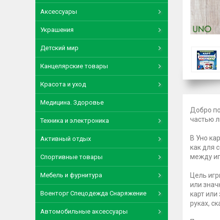
Аксессуары
Украшения
Детский мир
Канцелярские товары
Красота и уход
Медицина. Здоровье
Добро по
частью л
Техника и электроника
В Уно ка
Активный отдых
как для 
между иг
Спортивные товары
Мебель и фурнитура
Цель игр
или знач
Военторг Спецодежда Снаряжение
карт или
руках, с
Автомобильные аксессуары