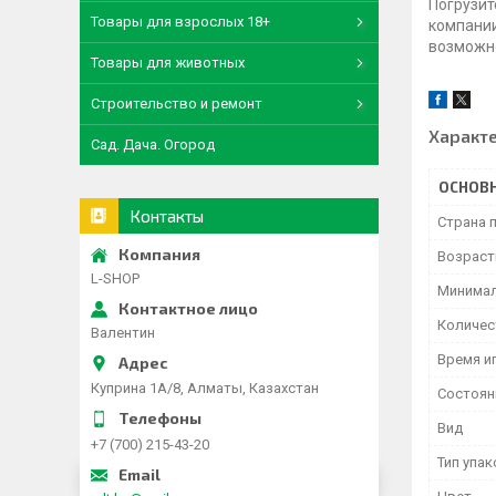
Погрузит
Товары для взрослых 18+
компании
возможно
Товары для животных
Строительство и ремонт
Характ
Сад. Дача. Огород
ОСНОВ
Контакты
Страна 
Возраст
L-SHOP
Минимал
Количес
Валентин
Время и
Куприна 1A/8, Алматы, Казахстан
Состоян
Вид
+7 (700) 215-43-20
Тип упа