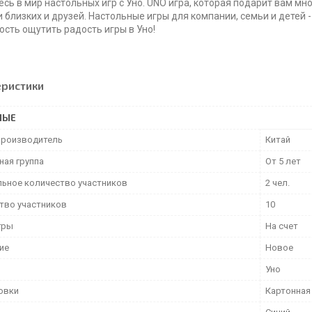
есь в мир настольных игр с Уно. UNO игра, которая подарит вам м
 близких и друзей. Настольные игры для компании, семьи и детей -
сть ощутить радость игры в Уно!
еристики
НЫЕ
производитель
Китай
ная группа
От 5 лет
ьное количество участников
2 чел.
тво участников
10
гры
На счет
ие
Новое
Уно
ковки
Картонная