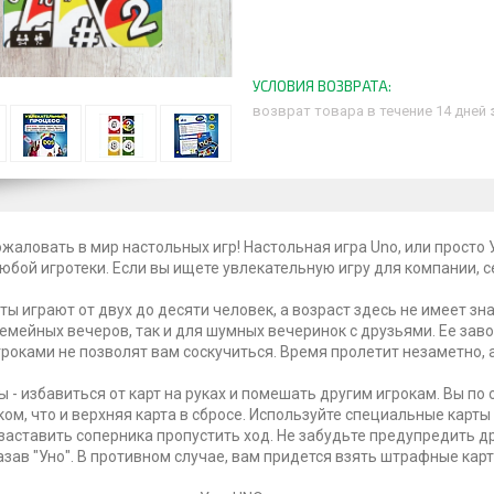
возврат товара в течение 14 дней
жаловать в мир настольных игр! Настольная игра Uno, или просто
юбой игротеки. Если вы ищете увлекательную игру для компании, се
рты играют от двух до десяти человек, а возраст здесь не имеет з
семейных вечеров, так и для шумных вечеринок с друзьями. Ее за
роками не позволят вам соскучиться. Время пролетит незаметно, а
ы - избавиться от карт на руках и помешать другим игрокам. Вы п
ком, что и верхняя карта в сбросе. Используйте специальные карт
 заставить соперника пропустить ход. Не забудьте предупредить дру
казав "Уно". В противном случае, вам придется взять штрафные карт