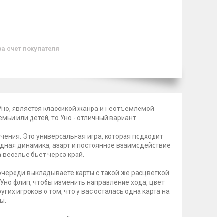
за счет покупателя
 Уно, является классикой жанра и неотъемлемой
мьи или детей, то Уно - отличный вариант.
начения. Это универсальная игра, которая подходит
водная динамика, азарт и постоянное взаимодействие
 веселье бьет через край.
о очереди выкладываете карты с такой же расцветкой
ы Уно флип, чтобы изменить направление хода, цвет
гих игроков о том, что у вас осталась одна карта на
ы.