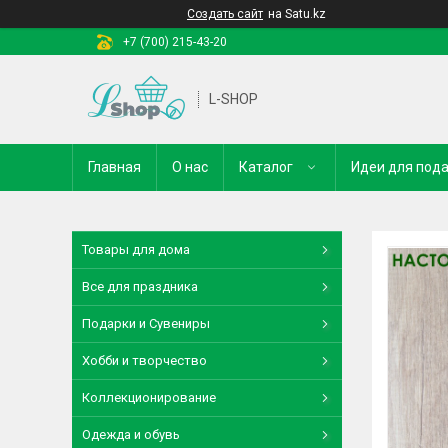
Создать сайт
на Satu.kz
+7 (700) 215-43-20
L-SHOP
Главная
О нас
Каталог
Идеи для под
Товары для дома
Все для праздника
Подарки и Сувениры
Хобби и творчество
Коллекционирование
Одежда и обувь