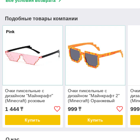
Все условия возврата
Подобные товары компании
Очки пиксельные с
Очки пиксельные с
Очки
дизайном "Майнкрафт"
дизайном "Майнкрафт 2"
диза
(Minecraft) розовые
(Minecraft) Оранжевый
(Min
камуфляж
кам
1 444
999
999
₸
₸
Купить
Купить
О нас