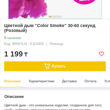
Цветной дым "Color Smoke" 30-60 секунд
(Розовый)
В наличии
Код: BRH/YLN - 0.6/2405
Розница
1 199
₸
Купить
Описание
Характеристики
Доставка
Оплата
Усл
Описание
Цветной дым - это уникальное изделие, созданное для того,
чтобы добавить красок и яркости в ваш праздник или