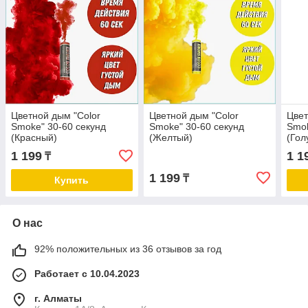
Цветной дым "Color
Цветной дым "Color
Цвет
Smoke" 30-60 секунд
Smoke" 30-60 секунд
Smok
(Красный)
(Желтый)
(Гол
1 199
1 1
₸
1 199
₸
Купить
О нас
92% положительных из 36 отзывов за год
Работает с 10.04.2023
г. Алматы