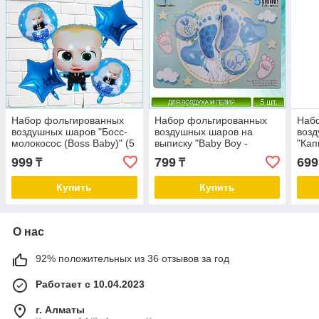
Набор фольгированных
Набор фольгированных
Наб
воздушных шаров "Босс-
воздушных шаров на
воз
молокосос (Boss Baby)" (5
выписку "Baby Boy -
"Кап
шт.)
Ножки” (5 шт.)
MARV
999
799
699
₸
₸
Купить
Купить
О нас
92% положительных из 36 отзывов за год
Работает с 10.04.2023
г. Алматы