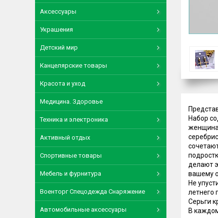
Аксессуары
Украшения
Детский мир
Канцелярские товары
Красота и уход
Медицина. Здоровье
Представ
Набор со
Техника и электроника
женщинам
серебрис
Активный отдых
сочетают
подростк
Спортивные товары
делают э
Мебель и фурнитура
вашему о
Не упуст
Военторг Спецодежда Снаряжение
летнего 
Серьги к
Автомобильные аксессуары
В каждом