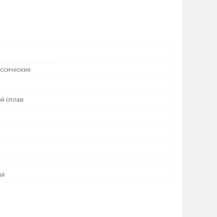
ассические
й сплав
ый