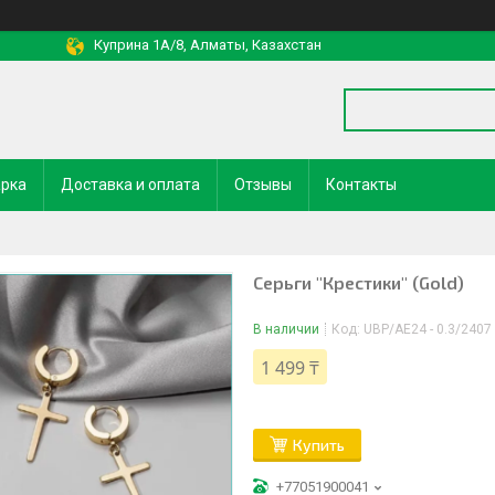
Куприна 1A/8, Алматы, Казахстан
арка
Доставка и оплата
Отзывы
Контакты
Серьги "Крестики" (Gold)
В наличии
Код:
UBP/AE24 - 0.3/2407
1 499 ₸
Купить
+77051900041