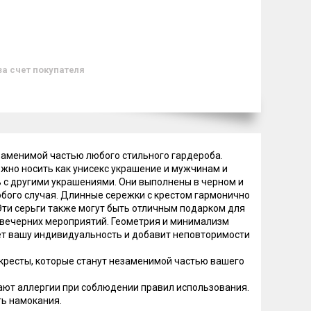
за счет покупателя
езаменимой частью любого стильного гардероба.
ожно носить как унисекс украшение и мужчинам и
 с другими украшениями. Они выполнены в черном и
бого случая. Длинные сережки с крестом гармонично
 Эти серьги также могут быть отличным подарком для
ля вечерних мероприятий. Геометрия и минимализм
ет вашу индивидуальность и добавит неповторимости
кресты, которые станут незаменимой частью вашего
вают аллергии при соблюдении правил использования.
ть намокания.