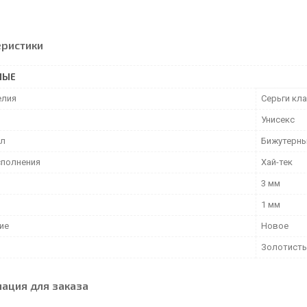
еристики
НЫЕ
елия
Серьги кл
Унисекс
ал
Бижутерны
сполнения
Хай-тек
3 мм
1 мм
ие
Новое
Золотист
ация для заказа