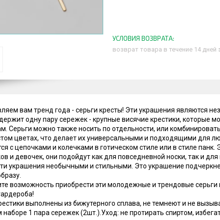
возврат товара в течение 14 дней
ляем вам тренд года - серьги кресты! Эти украшения являются н
держит одну пару сережек - крупные висячие крестики, которые м
. Серьги можно также носить по отдельности, или комбинировать
том цветах, что делает их универсальными и подходящими для лю
ся с цепочками и колечками в готическом стиле или в стиле панк.
ов и девочек, они подойдут как для повседневной носки, так и д
ти украшения необычными и стильными. Это украшение подчеркн
бразу.
ите возможность приобрести эти молодежные и трендовые серьги 
гардероба!
рестики выполнены из бижутерного сплава, не темнеют и не вызы
 наборе 1 пара сережек (2шт.).Уход: не протирать спиртом, избега