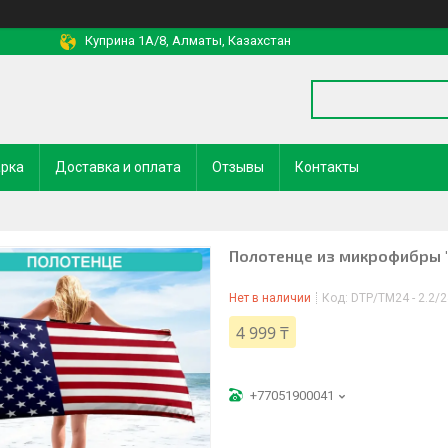
Куприна 1A/8, Алматы, Казахстан
арка
Доставка и оплата
Отзывы
Контакты
Полотенце из микрофибры "
Нет в наличии
Код:
DTP/TM24 - 2.2/
4 999 ₸
+77051900041