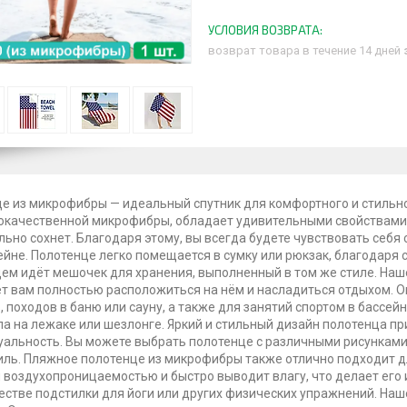
возврат товара в течение 14 дней
е из микрофибры — идеальный спутник для комфортного и стильно
окачественной микрофибры, обладает удивительными свойствами. 
ьно сохнет. Благодаря этому, вы всегда будете чувствовать себя
ейне. Полотенце легко помещается в сумку или рюкзак, благодаря с
ем идёт мешочек для хранения, выполненный в том же стиле. Наш
т вам полностью расположиться на нём и насладиться отдыхом. О
, походов в баню или сауну, а также для занятий спортом в бассей
а на лежаке или шезлонге. Яркий и стильный дизайн полотенца п
альность. Вы можете выбрать полотенце с различными рисунками
тиль. Пляжное полотенце из микрофибры также отлично подходит д
 воздухопроницаемостью и быстро выводит влагу, что делает его
честве подстилки для йоги или других физических упражнений. Наш