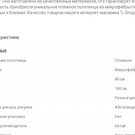
. Оно изготовлено из качественных материалов, что гарантирует е
сть приобрести уникальное пляжное полотенце из микрофибры по
ых и близких. Качество товаров нашего интернет-магазина "L-Shop"
еристики
НЫЕ
ние полотенца
Пляжное
и
Микрофиб
80 см
160 см
Разные цв
а декора, рисунка
Абстракци
ная упаковка
Нет
производитель
Китай