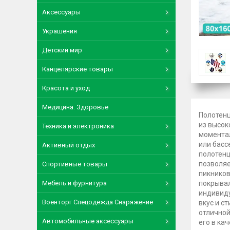
Аксессуары
Украшения
Детский мир
Канцелярские товары
Красота и уход
Медицина. Здоровье
Полотенц
из высок
Техника и электроника
моментал
или басс
Активный отдых
полотенц
позволяе
Спортивные товары
пикников
Мебель и фурнитура
покрывал
индивиду
Военторг Спецодежда Снаряжение
вкус и с
отличной
Автомобильные аксессуары
его в ка