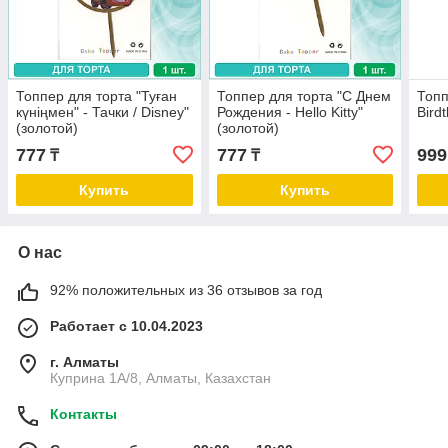
Топпер для торта "Туған
Топпер для торта "С Днем
Топп
күніңмен" - Тачки / Disney"
Рождения - Hello Kitty"
Bird
(золотой)
(золотой)
777
777
999
₸
₸
Купить
Купить
О нас
92% положительных из 36 отзывов за год
Работает с 10.04.2023
г. Алматы
Куприна 1A/8, Алматы, Казахстан
Контакты