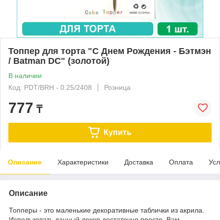
Топпер для торта "С Днем Рождения - Бэтмэн
/ Batman DC" (золотой)
В наличии
Код: PDT/BRH - 0.25/2408
Розница
777
₸
Купить
Описание
Характеристики
Доставка
Оплата
Усл
Описание
Топперы - это маленькие декоративные таблички из акрила.
Использовать данный декор достаточно просто. Вам