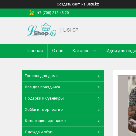
Создать сайт
на Satu.kz
+7 (700) 215-43-20
L-SHOP
Главная
О нас
Каталог
Идеи для под
Товары для дома
Все для праздника
Подарки и Сувениры
Хобби и творчество
Коллекционирование
Одежда и обувь