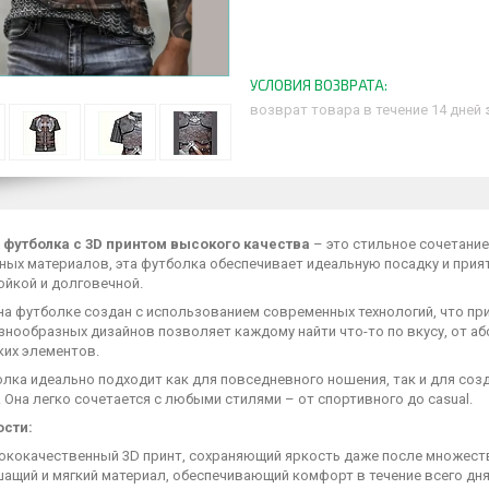
возврат товара в течение 14 дней
футболка с 3D принтом высокого качества
– это стильное сочетание
ных материалов, эта футболка обеспечивает идеальную посадку и прия
ойкой и долговечной.
на футболке создан с использованием современных технологий, что пр
знообразных дизайнов позволяет каждому найти что-то по вкусу, от а
ких элементов.
лка идеально подходит как для повседневного ношения, так и для соз
 Она легко сочетается с любыми стилями – от спортивного до casual.
сти:
ококачественный 3D принт, сохраняющий яркость даже после множест
ащий и мягкий материал, обеспечивающий комфорт в течение всего дн