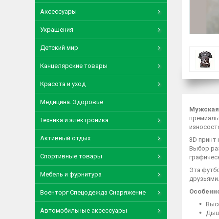
Аксессуары
Украшения
Детский мир
Канцелярские товары
Красота и уход
Медицина. Здоровье
Мужская 
премиаль
Техника и электроника
износост
Активный отдых
3D принт 
Выбор ра
Спортивные товары
графичес
Эта футбо
Мебель и фурнитура
друзьями.
Особенно
Военторг Спецодежда Снаряжение
Выс
Автомобильные аксессуары
Дыш