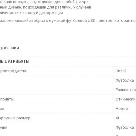
альная посадка, подходящая для любой фигуры
ный дизайн, подходящий для различных случаев
ойчивость к износу и деформации
 запоминающийся образ с мужской футболкой с 3D принтом, которая по
еристики
НЫЕ АТРИБУТЫ
производитель
Китай
Футболка
Разные цв
 принты
Этнически
ие
Новое
ародный размер
XL
елия
Футболка