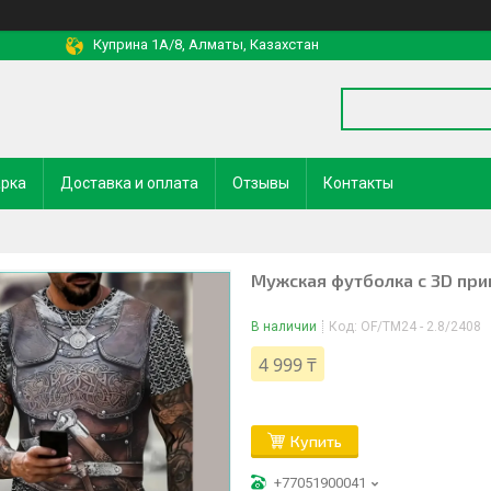
Куприна 1A/8, Алматы, Казахстан
арка
Доставка и оплата
Отзывы
Контакты
Мужская футболка с 3D при
В наличии
Код:
OF/TM24 - 2.8/2408
4 999 ₸
Купить
+77051900041