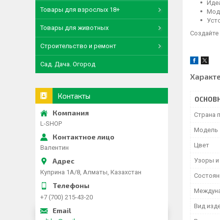
Иде
Товары для взрослых 18+
Мод
Уст
Товары для животных
Создайте
Строительство и ремонт
Сад. Дача. Огород
Характ
Контакты
ОСНОВ
Страна 
L-SHOP
Мoдель
Цвет
Валентин
Узоры и
Куприна 1A/8, Алматы, Казахстан
Состоян
Междун
+7 (700) 215-43-20
Вид изд