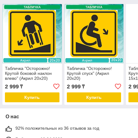
Табличка "Осторожно!
Табличка "Осторожно!
Табл
Крутой боковой наклон
Крутой спуск" (Акрил
Крут
влево" (Акрил 20х20)
20х20)
15х1
2 999
2 999
2 9
₸
₸
Купить
Купить
О нас
92% положительных из 36 отзывов за год