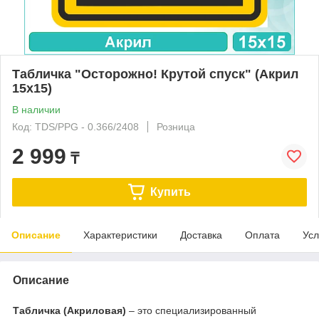
Табличка "Осторожно! Крутой спуск" (Акрил
15х15)
В наличии
Код: TDS/PPG - 0.366/2408
Розница
2 999
₸
Купить
Описание
Характеристики
Доставка
Оплата
Усл
Описание
Табличка (Акриловая)
– это специализированный