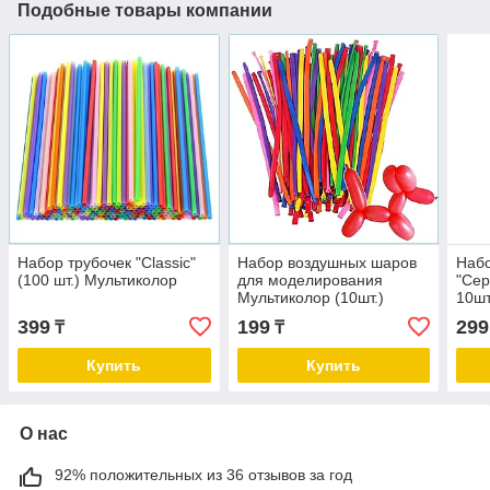
Подобные товары компании
Набор трубочек "Classic"
Набор воздушных шаров
Набо
(100 шт.) Мультиколор
для моделирования
"Сер
Мультиколор (10шт.)
10шт
399
199
299
₸
₸
Купить
Купить
О нас
92% положительных из 36 отзывов за год