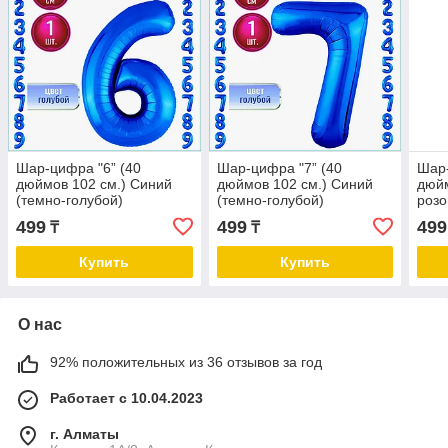
Шар-цифра "6” (40
Шар-цифра "7” (40
Шар-
дюймов 102 см.) Синий
дюймов 102 см.) Синий
дюйм
(темно-голубой)
(темно-голубой)
роз
499
499
499
₸
₸
Купить
Купить
О нас
92% положительных из 36 отзывов за год
Работает с 10.04.2023
г. Алматы