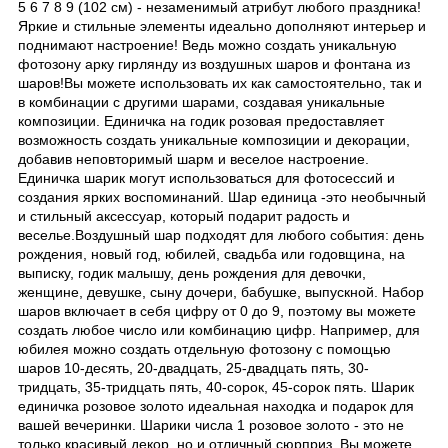
5 6 7 8 9 (102 см) - незаменимый атрибут любого праздника!
Яркие и стильные элементы идеально дополняют интерьер и
поднимают настроение! Ведь можно создать уникальную
фотозону арку гирлянду из воздушных шаров и фонтана из
шаров!Вы можете использовать их как самостоятельно, так и
в комбинации с другими шарами, создавая уникальные
композиции. Единичка на годик розовая предоставляет
возможность создать уникальные композиции и декорации,
добавив неповторимый шарм и веселое настроение.
Единичка шарик могут использоваться для фотосессий и
создания ярких воспоминаний. Шар единица -это необычный
и стильный аксессуар, который подарит радость и
веселье.Воздушный шар подходят для любого события: день
рождения, новый год, юбилей, свадьба или годовщина, на
выписку, годик малышу, день рождения для девочки,
женщине, девушке, сыну дочери, бабушке, выпускной. Набор
шаров включает в себя цифру от 0 до 9, поэтому вы можете
создать любое число или комбинацию цифр. Например, для
юбилея можно создать отдельную фотозону с помощью
шаров 10-десять, 20-двадцать, 25-двадцать пять, 30-
тридцать, 35-тридцать пять, 40-сорок, 45-сорок пять. Шарик
единичка розовое золото идеальная находка и подарок для
вашей вечеринки. Шарики числа 1 розовое золото - это не
только красивый декор, но и отличный сюрприз. Вы можете