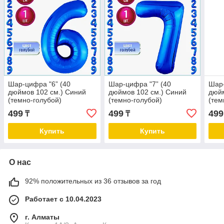
Шар-цифра "6” (40
Шар-цифра "7” (40
Шар-
дюймов 102 см.) Синий
дюймов 102 см.) Синий
дюйм
(темно-голубой)
(темно-голубой)
(тем
499
499
499
₸
₸
Купить
Купить
О нас
92% положительных из 36 отзывов за год
Работает с 10.04.2023
г. Алматы