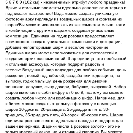
5 6 7 8 9 (102 см) - незаменимый атрибут любого праздника!
Яркие и стильные элементы идеально дополняют интерьер и
поднимают настроение! Ведь можно создать уникальную
фотозону арку гирлянду из воздушных шаров и фонтана из
шаров!Вы можете использовать их как самостоятельно, так и
в комбинации с другими шарами, создавая уникальные
композиции. Единичка на годик розовая предоставляет
возможность создать уникальные композиции и декорации,
добавив неповторимый шарм и веселое настроение.
Единичка шарик могут использоваться для фотосессий и
создания ярких воспоминаний. Шар единица -это необычный
и стильный аксессуар, который подарит радость и
веселье.Воздушный шар подходят для любого события: день
рождения, новый год, юбилей, свадьба или годовщина, на
выписку, годик малышу, день рождения для девочки,
женщине, девушке, сыну дочери, бабушке, выпускной. Набор
шаров включает в себя цифру от 0 до 9, поэтому вы можете
создать любое число или комбинацию цифр. Например, для
юбилея можно создать отдельную фотозону с помощью
шаров 10-десять, 20-двадцать, 25-двадцать пять, 30-
тридцать, 35-тридцать пять, 40-сорок, 45-сорок пять. Шарик
единичка розовое золото идеальная находка и подарок для
вашей вечеринки. Шарики числа 1 розовое золото - это не
только красивый декор, но и отличный сюрприз. Вы можете