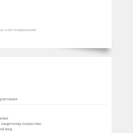
за счет покупателя
репления.
елия.
я защитному покрытию.
ой вид.