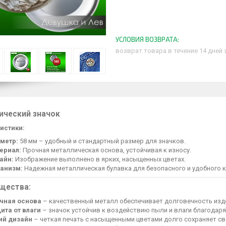
возврат товара в течение 14 дней
ический значок
истики:
метр:
58 мм – удобный и стандартный размер для значков.
ериал:
Прочная металлическая основа, устойчивая к износу.
айн:
Изображение выполнено в ярких, насыщенных цветах.
анизм:
Надежная металлическая булавка для безопасного и удобного к
щества:
чная основа
– качественный металл обеспечивает долговечность изд
ита от влаги
– значок устойчив к воздействию пыли и влаги благодар
ий дизайн
– четкая печать с насыщенными цветами долго сохраняет св