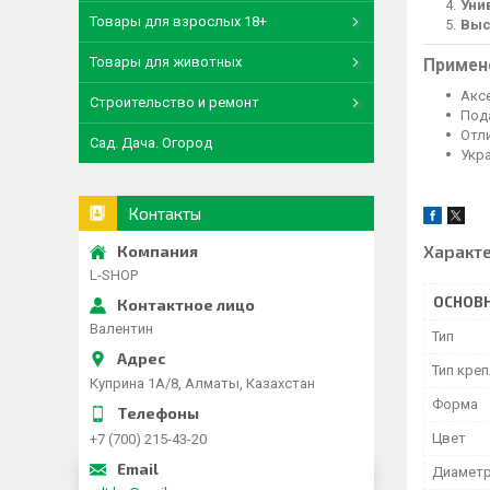
Уни
Товары для взрослых 18+
Выс
Товары для животных
Примен
Акс
Строительство и ремонт
Под
Отл
Сад. Дача. Огород
Укр
Контакты
Характ
L-SHOP
ОСНОВ
Валентин
Тип
Тип кре
Куприна 1A/8, Алматы, Казахстан
Форма
Цвет
+7 (700) 215-43-20
Диамет