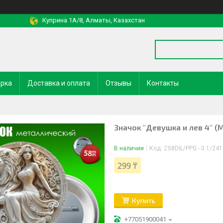
Куприна 1A/8, Алматы, Казахстан
арка
Доставка и оплата
Отзывы
Контакты
Значок "Девушка и лев 4" (
В наличии
Код:
Z58DIL/PPG - 0.1/24
299 ₸
Купить
+77051900041