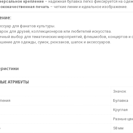
версальное крепление
– надежная булавка легко фиксируется на одеж
ококачественная печать
– четкие линии и идеальное изображение.
ение:
ессуар для фанатов культуры.
арок для друзей, коллекционеров или любителей искусства.
ичный выбор для тематических мероприятий, флешмобов, концертов и 
ашение для одежды, сумок, рюкзаков, шапок и аксессуаров.
еристики
НЫЕ АТРИБУТЫ
Значок
пления
Булавка
Круглая
Разные цв
р
58 мм