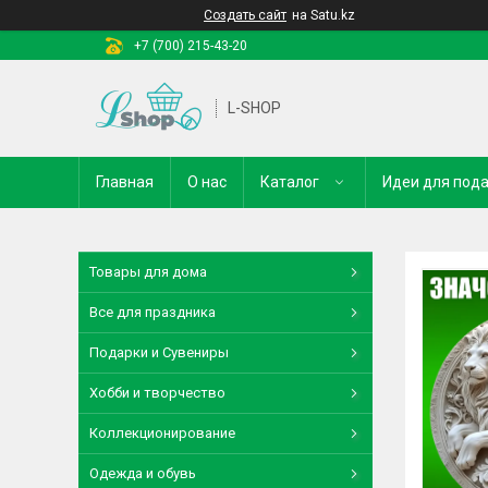
Создать сайт
на Satu.kz
+7 (700) 215-43-20
L-SHOP
Главная
О нас
Каталог
Идеи для под
Товары для дома
Все для праздника
Подарки и Сувениры
Хобби и творчество
Коллекционирование
Одежда и обувь