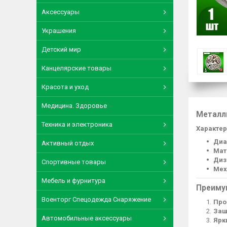
Аксессуары
Украшения
Детский мир
Канцелярские товары
Красота и уход
Медицина. Здоровье
Металл
Техника и электроника
Характер
Диа
Активный отдых
Мат
Диз
Спортивные товары
Мех
Мебель и фурнитура
Преиму
Военторг Спецодежда Снаряжение
Про
Защ
Автомобильные аксессуары
Ярк