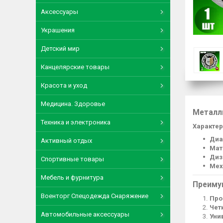
Аксессуары
Украшения
Детский мир
Канцелярские товары
Красота и уход
Медицина. Здоровье
Металл
Техника и электроника
Характер
Диа
Активный отдых
Мат
Диз
Спортивные товары
Мех
Мебель и фурнитура
Преиму
Военторг Спецодежда Снаряжение
Про
Чет
Автомобильные аксессуары
Уни