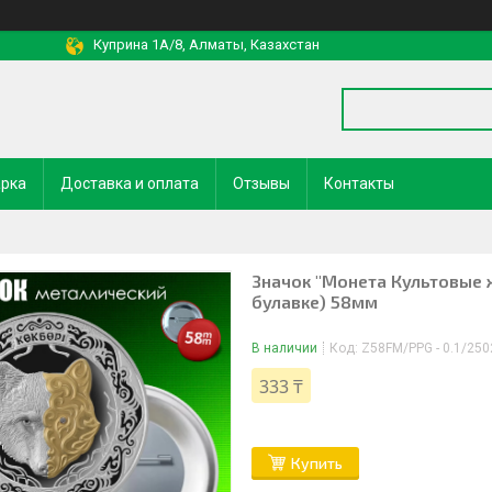
Куприна 1A/8, Алматы, Казахстан
арка
Доставка и оплата
Отзывы
Контакты
Значок "Монета Культовые 
булавке) 58мм
В наличии
Код:
Z58FM/PPG - 0.1/250
333 ₸
Купить