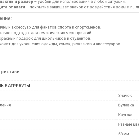
пактный размер
– удобен для использования в любой ситуации.
ита от влаги
– покрытие защищает значок от воздействия воды и пыл
ение:
ичный аксессуар для фанатов спорта и спортсменов.
ально подходит для тематических мероприятий.
красный подарок для школьников и студентов.
ходит для украшения одежды, сумок, рюкзаков и аксессуаров.
еристики
НЫЕ АТРИБУТЫ
Значок
пления
Булавка
Круглая
Разные цв
р
58 мм