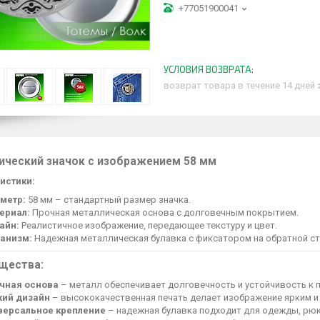
+77051900041
возврат товара в течение 14 дней
ический значок с изображением 58 мм
истики:
метр:
58 мм – стандартный размер значка.
ериал:
Прочная металлическая основа с долговечным покрытием.
айн:
Реалистичное изображение, передающее текстуру и цвет.
анизм:
Надежная металлическая булавка с фиксатором на обратной ст
щества:
чная основа
– металл обеспечивает долговечность и устойчивость к
кий дизайн
– высококачественная печать делает изображение ярким и
версальное крепление
– надежная булавка подходит для одежды, рюк