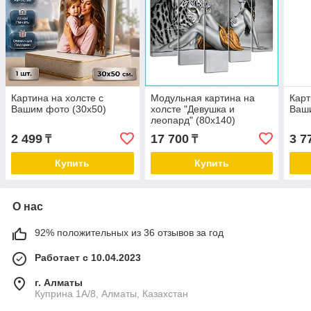
Картина на холсте с
Модульная картина на
Карт
Вашим фото (30х50)
холсте "Девушка и
Ваши
леопард" (80х140)
2 499
17 700
3 7
₸
₸
Купить
Купить
О нас
92% положительных из 36 отзывов за год
Работает с 10.04.2023
г. Алматы
Куприна 1A/8, Алматы, Казахстан