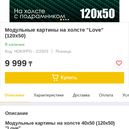
Модульные картины на холсте "Love"
(120x50)
В наличии
Код: HDK/PPG - 2/2503
Розница
9 999
₸
Купить
Описание
Характеристики
Доставка
Оплата
Усл
Описание
Модульные картины на холсте 40x50 (120x50)
"Love"