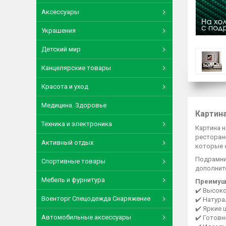
Аксессуары
Украшения
Детский мир
Канцелярские товары
Красота и уход
Медицина. Здоровье
Картина
Техника и электроника
Картина н
ресторане
Активный отдых
которые 
Подрамник
Спортивные товары
дополните
Мебель и фурнитура
Преимущ
✔️ Высоко
Военторг Спецодежда Снаряжение
✔️ Натур
✔️ Яркие 
Автомобильные аксессуары
✔️ Готов