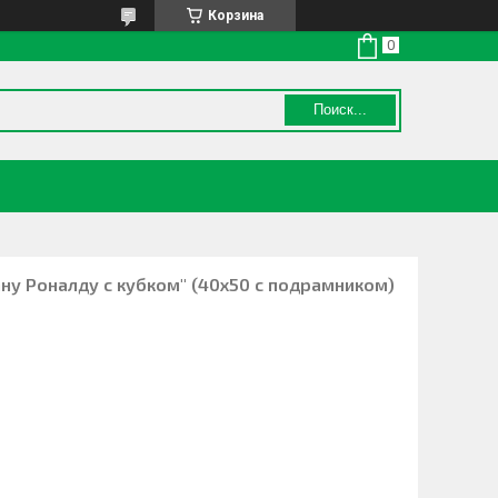
Корзина
Поиск...
ану Роналду с кубком" (40х50 с подрамником)