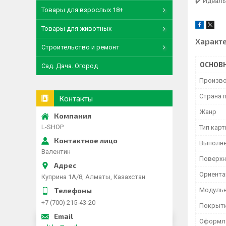
✔️ Идеал
Товары для взрослых 18+
Товары для животных
Характ
Строительство и ремонт
ОСНОВ
Сад. Дача. Огород
Произво
Страна 
Контакты
Жанр
L-SHOP
Тип кар
Выполн
Валентин
Поверхн
Ориента
Куприна 1A/8, Алматы, Казахстан
Модульн
+7 (700) 215-43-20
Покрыти
Оформл