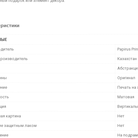
ьный подарок или элемент декора.
еристики
НЫЕ
дитель
Papirus Prin
производитель
Казахстан
Абстракци
тины
Оригинал
ение
Печать на 
ость
Матовая
ция
Вертикаль
ая картина
Нет
е защитным лаком
Нет
ение
На подрам