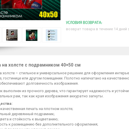
возврат товара в течение 14 дней
 на холсте с подрамником 40×50 см
а холсте – стильное и универсальное решение для оформления интерье
, гостинице или другом помещении. Полотно напечатано на качественно
обеспечивают долговечность изображения.
 выполнен из прочного дерева, что гарантирует надежность и устойчи
льных рам, так как края изображения аккуратно загнуты.
ества:
качественная печать на плотном холсте;
альный деревянный подрамник;
цвета и стойкость к выцветанию;
ность к размещению без дополнительного оформления;