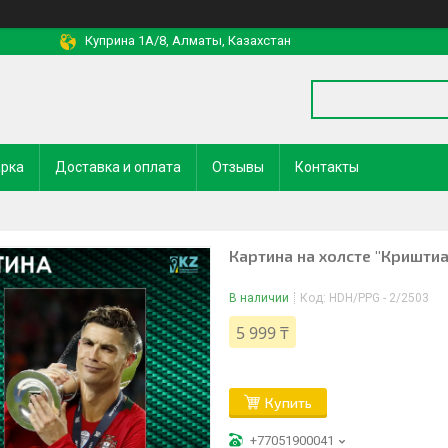
Куприна 1A/8, Алматы, Казахстан
арка
Доставка и оплата
Отзывы
Контакты
Картина на холсте "Кришти
В наличии
Код:
HDH/PPG - 2/2503
5 999 ₸
Купить
+77051900041