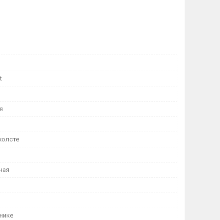
t
я
холсте
ная
нике