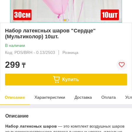
Набор латексных шаров "Сердце"
(Мультиколор) 10шт.
В наличии
Код: PDS/BRH - 0.13/2503
Розница
299
₸
Купить
Описание
Характеристики
Доставка
Оплата
Усл
Описание
Набор латексных шаров
— это комплект воздушных шаров
из высококачественного латекса в нежных цветах, идеально