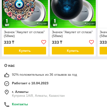
Значок "Амулет от сглаза"
Значок "Амулет от сглаза"
Знач
(58мм)
(58мм)
(58м
333
333
333
₸
₸
Купить
Купить
О нас
92% положительных из 36 отзывов за год
Работает с 10.04.2023
г. Алматы
Куприна 1A/8, Алматы, Казахстан
Контакты