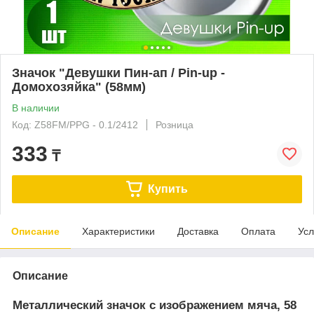
Значок "Девушки Пин-ап / Pin-up -
Домохозяйка" (58мм)
В наличии
Код: Z58FM/PPG - 0.1/2412
Розница
333
₸
Купить
Описание
Характеристики
Доставка
Оплата
Усл
Описание
Металлический значок с изображением мяча, 58