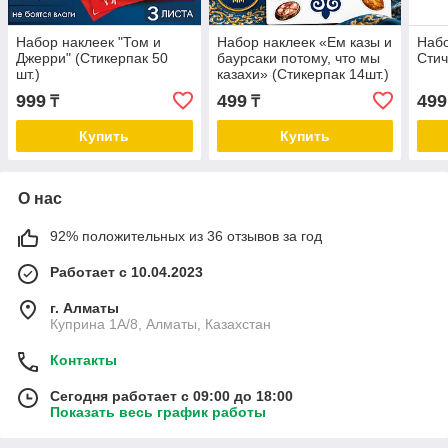
Набор наклеек "Том и
Набор наклеек «Ем казы и
Набо
Джерри" (Стикерпак 50
баурсаки потому, что мы
Стич
шт.)
казахи» (Стикерпак 14шт.)
999
499
499
₸
₸
Купить
Купить
О нас
92% положительных из 36 отзывов за год
Работает с 10.04.2023
г. Алматы
Куприна 1A/8, Алматы, Казахстан
Контакты
Сегодня работает с 09:00 до 18:00
Показать весь график работы