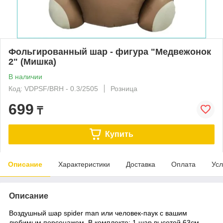
Фольгированный шар - фигура "Медвежонок
2" (Мишка)
В наличии
Код: VDPSF/BRH - 0.3/2505
Розница
699
₸
Купить
Описание
Характеристики
Доставка
Оплата
Усл
Описание
Воздушный шар spider man или человек-паук с вашим
любимым персонажем. В комплекте: 1 шар высотой 63см.