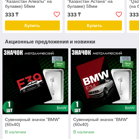
"Казахстан Алматы" на
"Казахстан Астана" на
"Qaz
булавке) 58мм
булавке) 58мм
(на 
333
333
333
₸
₸
Купить
Купить
Акционные предложения и новинки
Сувенирный значок "BMW"
Сувенирный значок "BMW"
(60х40)
(60х40)
В наличии
В наличии