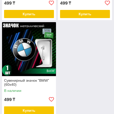
499
499
₸
₸
Купить
Купить
Сувенирный значок "BMW"
(60х40)
В наличии
499
₸
Купить