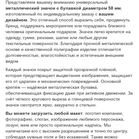
Представляем вашему вниманию универсальный
металлический значок с булавкой диаметром 58 мм
,
изготовленный по индивидуальному заказу с
вашим
дизайном
. Это отличный способ выразить себя, продвинуть
бренд, поддержать мероприятие или порадовать близкого
человека оригинальным подарком. Значок легко крепится на
одежду, сумки, рюкзаки, шапки или любые другие
текстильные поверхности. Благодаря прочной металлической
основе и качественной полиграфии изделие отличается
долговечностью, влагостойкостью и эстетичным внешним
видом.
Каждый значок покрыт защитной прозрачной плёнкой,
которая предотвращает выцветание изображения, защищает
его от царапин и механических повреждений. Основной
крепёж — надёжная металлическая булавка,
обеспечивающая фиксацию даже при активном движении. За
счёт чёткого кругового выреза и глянцевой поверхности
значок смотрится ярко, аккуратно и стильно.
Вы можете загрузить любой макет
: логотип компании,
фотографию, слоган, изображение любимого персонажа,
лозунг, мем или просто оригинальную надпись. Мы
напечатаем его с высоким разрешением и точно по центру,
соблюдая нужные поля и без искажений. Также можно