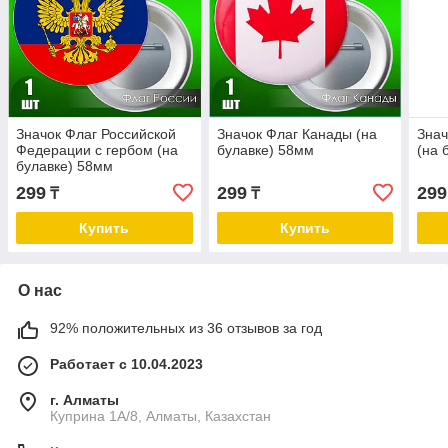
Значок Флаг Российской
Значок Флаг Канады (на
Знач
Федерации с гербом (на
булавке) 58мм
(на 
булавке) 58мм
299
299
299
₸
₸
Купить
Купить
О нас
92% положительных из 36 отзывов за год
Работает с 10.04.2023
г. Алматы
Куприна 1A/8, Алматы, Казахстан