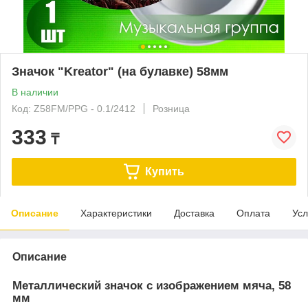
Значок "Kreator" (на булавке) 58мм
В наличии
Код: Z58FM/PPG - 0.1/2412
Розница
333
₸
Купить
Описание
Характеристики
Доставка
Оплата
Усл
Описание
Металлический значок с изображением мяча, 58
мм