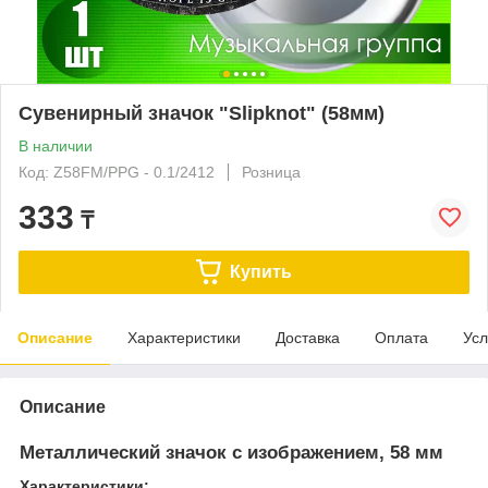
Сувенирный значок "Slipknot" (58мм)
В наличии
Код: Z58FM/PPG - 0.1/2412
Розница
333
₸
Купить
Описание
Характеристики
Доставка
Оплата
Усл
Описание
Металлический значок с изображением, 58 мм
Характеристики: