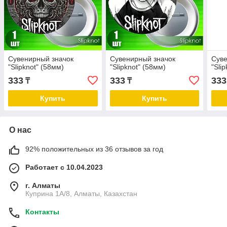
Сувенирный значок
Сувенирный значок
Суве
"Slipknot" (58мм)
"Slipknot" (58мм)
"Sli
333
333
333
₸
₸
Купить
Купить
О нас
92% положительных из 36 отзывов за год
Работает с 10.04.2023
г. Алматы
Куприна 1A/8, Алматы, Казахстан
Контакты