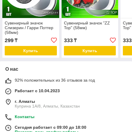
Сувенирный значок
Сувенирный значок "ZZ
Суве
Слизерин / Гарри Поттер
Top" (58мм)
Top"
(58мм)
299
333
333
₸
₸
Купить
Купить
О нас
92% положительных из 36 отзывов за год
Работает с 10.04.2023
г. Алматы
Куприна 1A/8, Алматы, Казахстан
Контакты
Сегодня работает с 09:00 до 18:00