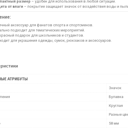
пактный размер
– удобен для использования в любой ситуации.
ита от влаги
– покрытие защищает значок от воздействия воды и пыл
ение:
ичный аксессуар для фанатов спорта и спортсменов.
ально подходит для тематических мероприятий.
красный подарок для школьников и студентов.
ходит для украшения одежды, сумок, рюкзаков и аксессуаров.
еристики
НЫЕ АТРИБУТЫ
Значок
пления
Булавка
Круглая
Разные цв
р
58 мм