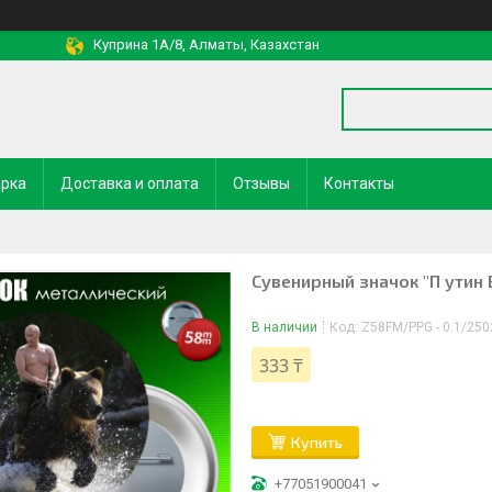
Куприна 1A/8, Алматы, Казахстан
арка
Доставка и оплата
Отзывы
Контакты
Сувенирный значок "П утин
В наличии
Код:
Z58FM/PPG - 0.1/250
333 ₸
Купить
+77051900041