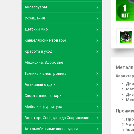
Аксессуары
Украшения
Детский мир
Канцелярские товары
Красота и уход
Медицина. Здоровье
Металл
Техника и электроника
Характер
Диа
Активный отдых
Мат
Диз
Спортивные товары
Мех
Мебель и фурнитура
Преиму
Военторг Спецодежда Снаряжение
Про
Чет
Автомобильные аксессуары
Уни