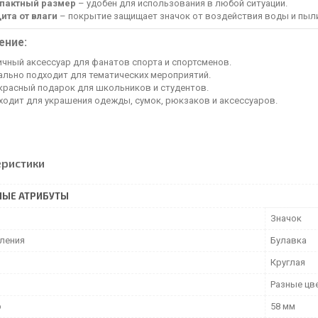
пактный размер
– удобен для использования в любой ситуации.
ита от влаги
– покрытие защищает значок от воздействия воды и пыл
ение:
ичный аксессуар для фанатов спорта и спортсменов.
ально подходит для тематических мероприятий.
красный подарок для школьников и студентов.
ходит для украшения одежды, сумок, рюкзаков и аксессуаров.
еристики
НЫЕ АТРИБУТЫ
Значок
пления
Булавка
Круглая
Разные цв
р
58 мм