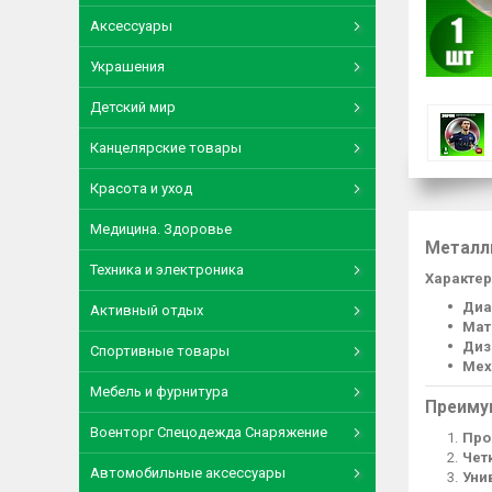
Аксессуары
Украшения
Детский мир
Канцелярские товары
Красота и уход
Медицина. Здоровье
Металл
Техника и электроника
Характер
Диа
Активный отдых
Мат
Диз
Спортивные товары
Мех
Мебель и фурнитура
Преиму
Военторг Спецодежда Снаряжение
Про
Чет
Автомобильные аксессуары
Уни