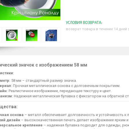
возврат товара в течение 14 дней
ический значок с изображением 58 мм
истики:
метр:
58 мм – стандартный размер значка.
ериал:
Прочная металлическая основа с долговечным покрытием.
айн:
Реалистичное изображение, передающее текстуру и цвет.
анизм:
Надежная металлическая булавка с фиксатором на обратной ст
щества:
чная основа
– металл обеспечивает долговечность и устойчивость к
кий дизайн
– высококачественная печать делает изображение ярким и
версальное крепление
– надежная булавка подходит для одежды, рюк