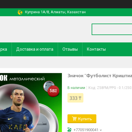
Куприна 1A/8, Алматы, Казахстан
арка
Доставка и оплата
Отзывы
Контакты
Значок "Футболист Криштиа
В наличии
Код:
Z58FM/PPG - 0.1/250
333 ₸
Купить
+77051900041