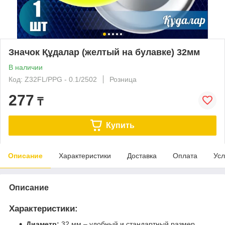
Значок Құдалар (желтый на булавке) 32мм
В наличии
Код: Z32FL/PPG - 0.1/2502
Розница
277
₸
Купить
Описание
Характеристики
Доставка
Оплата
Усл
Описание
Характеристики:
Диаметр:
32 мм – удобный и стандартный размер