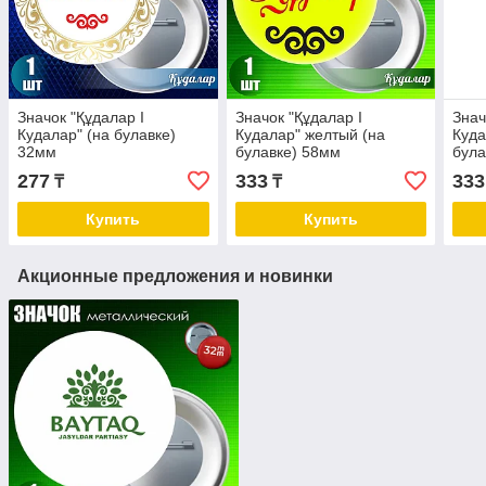
Значок "Құдалар I
Значок "Құдалар I
Знач
Кудалар" (на булавке)
Кудалар" желтый (на
Куда
32мм
булавке) 58мм
була
277
333
333
₸
₸
Купить
Купить
Акционные предложения и новинки