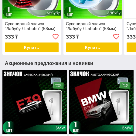
Сувенирный значок
Сувенирный значок
Суве
"Лабубу / Labubu" (58мм)
"Лабубу / Labubu" (58мм)
"Лаб
333
333
333
₸
₸
Купить
Купить
Акционные предложения и новинки