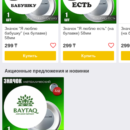
Значок "Я люблю
Значок "Я люблю есть" (на
Знач
бабушку" (на булавке)
булавке) 58мм
(на 
58мм
299
299
299
₸
₸
Купить
Купить
Акционные предложения и новинки