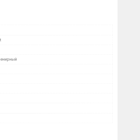
t
венирный