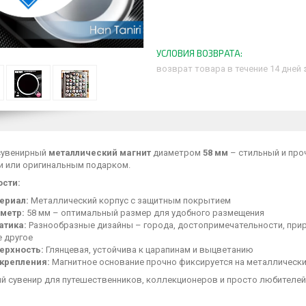
возврат товара в течение 14 дней
сувенирный
металлический магнит
диаметром
58 мм
– стильный и про
и или оригинальным подарком.
сти:
ериал:
Металлический корпус с защитным покрытием
метр:
58 мм – оптимальный размер для удобного размещения
атика:
Разнообразные дизайны – города, достопримечательности, природ
е другое
ерхность:
Глянцевая, устойчива к царапинам и выцветанию
 крепления:
Магнитное основание прочно фиксируется на металлически
й сувенир для путешественников, коллекционеров и просто любителей