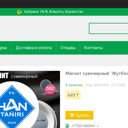
Куприна 1A/8, Алматы, Казахстан
арка
Доставка и оплата
Отзывы
Контакты
Магнит сувенирный "Футболь
В наличии
Код:
M58/PPG - 0.1/2506
449 ₸
Купить
+77051900041