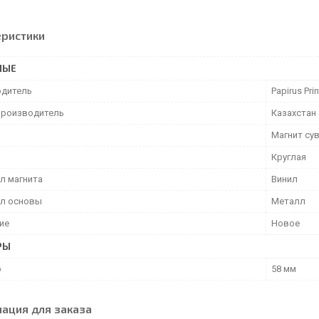
еристики
НЫЕ
дитель
Papirus Prin
производитель
Казахстан
Магнит су
Круглая
л магнита
Винил
л основы
Металл
ие
Новое
РЫ
р
58 мм
ация для заказа