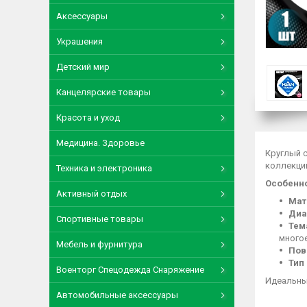
Аксессуары
Украшения
Детский мир
Канцелярские товары
Красота и уход
Медицина. Здоровье
Круглый 
коллекци
Техника и электроника
Особенно
Активный отдых
Мат
Диа
Спортивные товары
Тем
много
Мебель и фурнитура
Пов
Тип
Военторг Спецодежда Снаряжение
Идеальны
Автомобильные аксессуары