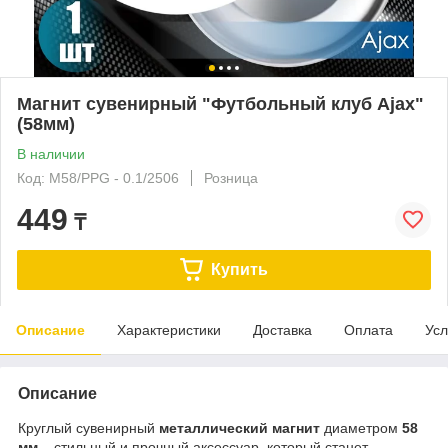
Магнит сувенирный "Футбольный клуб Ajax"
(58мм)
В наличии
Код: M58/PPG - 0.1/2506
Розница
449
₸
Купить
Описание
Характеристики
Доставка
Оплата
Усл
Описание
Круглый сувенирный
металлический магнит
диаметром
58
мм
– стильный и прочный аксессуар, который станет