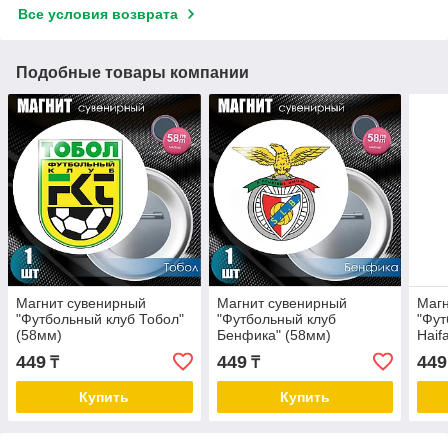
Все условия возврата
Подобные товары компании
Магнит сувенирный
Магнит сувенирный
Магн
"Футбольный клуб Тобол"
"Футбольный клуб
"Фут
(58мм)
Бенфика" (58мм)
Haif
449
449
449
₸
₸
Купить
Купить