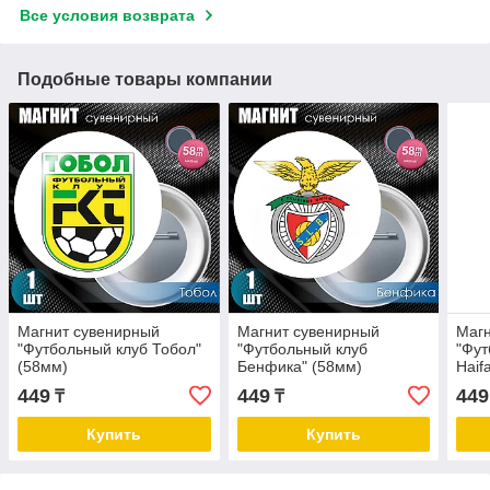
Все условия возврата
Подобные товары компании
Магнит сувенирный
Магнит сувенирный
Магн
"Футбольный клуб Тобол"
"Футбольный клуб
"Фут
(58мм)
Бенфика" (58мм)
Haif
449
449
449
₸
₸
Купить
Купить