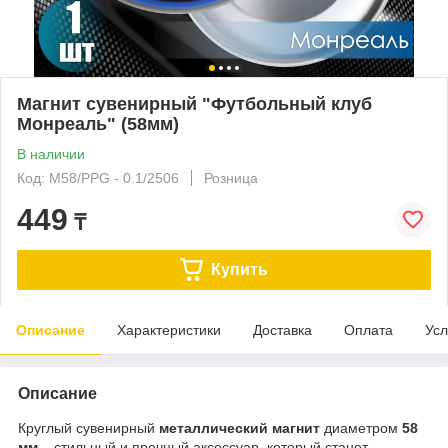
Магнит сувенирный "Футбольный клуб
Монреаль" (58мм)
В наличии
Код: M58/PPG - 0.1/2506
Розница
449
₸
Купить
Описание
Характеристики
Доставка
Оплата
Усл
Описание
Круглый сувенирный
металлический магнит
диаметром
58
мм
– стильный и прочный аксессуар, который станет