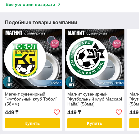
Все условия возврата
Подобные товары компании
Магнит сувенирный
Магнит сувенирный
Магн
"Футбольный клуб Тобол"
"Футбольный клуб Maccabi
"Фут
(58мм)
Haifa" (58мм)
(58м
449
449
449
₸
₸
Купить
Купить