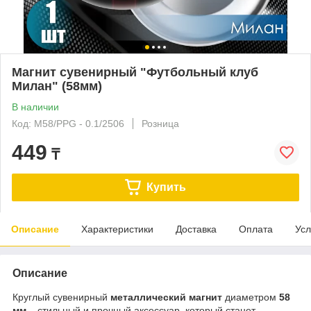
Магнит сувенирный "Футбольный клуб
Милан" (58мм)
В наличии
Код: M58/PPG - 0.1/2506
Розница
449
₸
Купить
Описание
Характеристики
Доставка
Оплата
Усл
Описание
Круглый сувенирный
металлический магнит
диаметром
58
мм
– стильный и прочный аксессуар, который станет