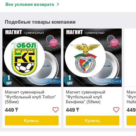
Все условия возврата
Подобные товары компании
Магнит сувенирный
Магнит сувенирный
Магн
"Футбольный клуб Тобол"
"Футбольный клуб
"Фут
(58мм)
Бенфика" (58мм)
Haif
449
449
449
₸
₸
Купить
Купить