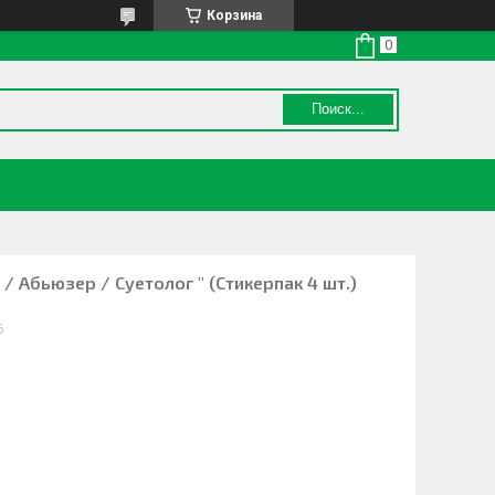
Корзина
Поиск...
/ Абьюзер / Суетолог " (Стикерпак 4 шт.)
6