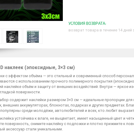
возврат товара в течение 14 дней
D наклеек (эпоксидные, 3×3 см)
йки с эффектом объёма — это стильный и современный способ персона
иваются с использованием прочного полимерного покрытия (эпоксидн
й наклейке объём и защиту от внешних воздействий. Внутри — яркое и
 гладкой поверхности.
абор содержит наклейки размером 3×3 см — идеальные пропорции для и
, внешних аккумуляторах, блокнотах, подарках и других предметах. Бл
 популярны среди молодёжи, автолюбителей и всех, кто любит вырази
клейка устойчива к влаге, не выцветает, имеет насыщенный цвет и чёт
е поверхность, снимите наклейку с подложки и плотно прижмите к пове
ый аксессуар стали уникальными.