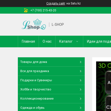
Создать сайт
на Satu.kz
+7 (700) 215-43-20
L-SHOP
Главная
О нас
Каталог
Идеи для под
Товары для дома
Все для праздника
Подарки и Сувениры
Хобби и творчество
Коллекционирование
Одежда и обувь