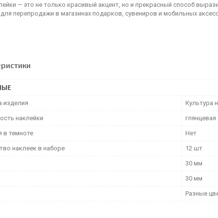
лейки — это не только красивый акцент, но и прекрасный способ выраз
 для перепродажи в магазинах подарков, сувениров и мобильных аксес
еристики
НЫЕ
а изделия
Культура 
ость наклейки
глянцевая
я в темноте
Нет
тво наклеек в наборе
12 шт
30 мм
30 мм
Разные цв