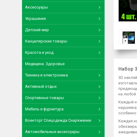
Аксессуары
Украшения
Детский мир
Канцелярские товары
Красота и уход
Медицина. Здоровье
Набор 3
Техника и электроника
3D накле
изготавл
Активный отдых
придающи
на любой
Спортивные товары
Каждый н
наушниках
Мебель и фурнитура
особенно
Военторг Спецодежда Снаряжение
Каждая на
обезжирьт
Автомобильные аксессуары
ежедневн