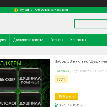
Куприна 1A/8, Алматы, Казахстан
арка
Доставка и оплата
Отзывы
Контакты
Набор 3D наклеек "Душнила 
В наличии
Код:
3DX8/PPG - 0.08/250
777 ₸
Купить
+77051900041