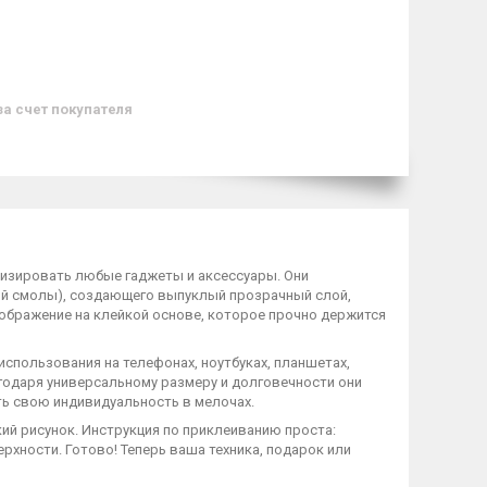
за счет покупателя
лизировать любые гаджеты и аксессуары. Они
ой смолы), создающего выпуклый прозрачный слой,
зображение на клейкой основе, которое прочно держится
спользования на телефонах, ноутбуках, планшетах,
агодаря универсальному размеру и долговечности они
ть свою индивидуальность в мелочах.
кий рисунок. Инструкция по приклеиванию проста:
рхности. Готово! Теперь ваша техника, подарок или