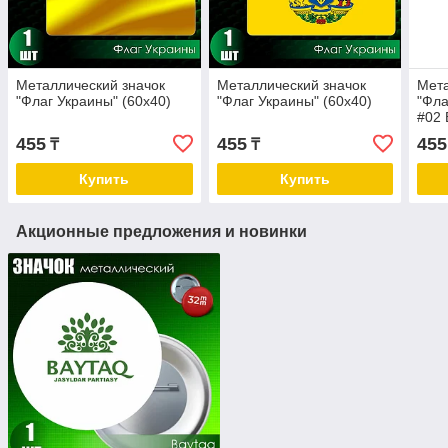
Металлический значок
Металлический значок
Мета
"Флаг Украины" (60x40)
"Флаг Украины" (60x40)
"Фла
#02 
455
455
455
₸
₸
Купить
Купить
Акционные предложения и новинки