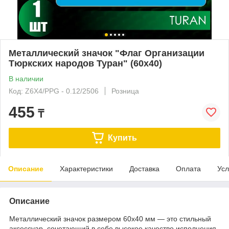
Металлический значок "Флаг Организации
Тюркских народов Туран" (60x40)
В наличии
Код: Z6X4/PPG - 0.12/2506
Розница
455
₸
Купить
Описание
Характеристики
Доставка
Оплата
Усл
Описание
Металлический значок размером 60x40 мм — это стильный
аксессуар, сочетающий в себе высокое качество исполнения