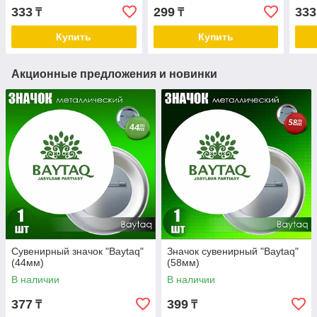
333
299
333
₸
₸
Купить
Купить
Акционные предложения и новинки
Сувенирный значок "Baytaq"
Значок сувенирный "Baytaq"
(44мм)
(58мм)
В наличии
В наличии
377
399
₸
₸