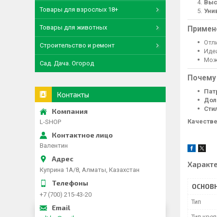
Выс
Товары для взрослых 18+
Уни
Товары для животных
Примен
Отл
Строительство и ремонт
Иде
Мож
Сад. Дача. Огород
Почему 
Пат
Контакты
Дол
Сти
Качестве
L-SHOP
Валентин
Характ
Куприна 1A/8, Алматы, Казахстан
ОСНОВ
+7 (700) 215-43-20
Тип
Тип кре