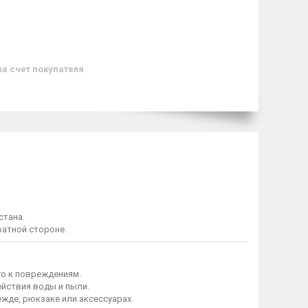
за счет покупателя
стана.
ратной стороне.
го к повреждениям.
йствия воды и пыли.
жде, рюкзаке или аксессуарах.