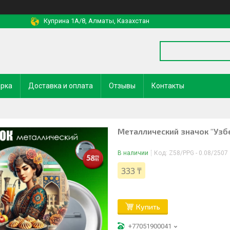
Куприна 1A/8, Алматы, Казахстан
арка
Доставка и оплата
Отзывы
Контакты
Металлический значок "Узбе
В наличии
Код:
Z58/PPG - 0.08/2507
333 ₸
Купить
+77051900041