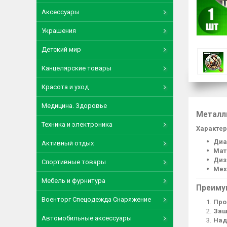
Аксессуары
Украшения
Детский мир
Канцелярские товары
Красота и уход
Медицина. Здоровье
Металл
Техника и электроника
Характер
Диа
Активный отдых
Мат
Диз
Спортивные товары
Мех
Мебель и фурнитура
Преиму
Военторг Спецодежда Снаряжение
Про
Защ
Автомобильные аксессуары
Над