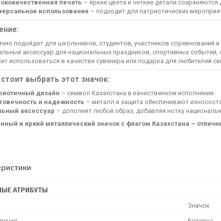
ококачественная печать
– яркие цвета и четкие детали сохраняются 
версальное использование
– подходит для патриотических мероприят
ение:
ично подойдет для школьников, студентов, участников соревнований и
альный аксессуар для национальных праздников, спортивных событий,
ет использоваться в качестве сувенира или подарка для любителей си
стоит выбрать этот значок:
риотичный дизайн
– символ Казахстана в качественном исполнении.
говечность и надежность
– металл и защита обеспечивают износост
льный аксессуар
– дополнит любой образ, добавляя нотку национальн
нный и яркий металлический значок с флагом Казахстана – отличны
еристики
НЫЕ АТРИБУТЫ
Значок
пления
Булавка