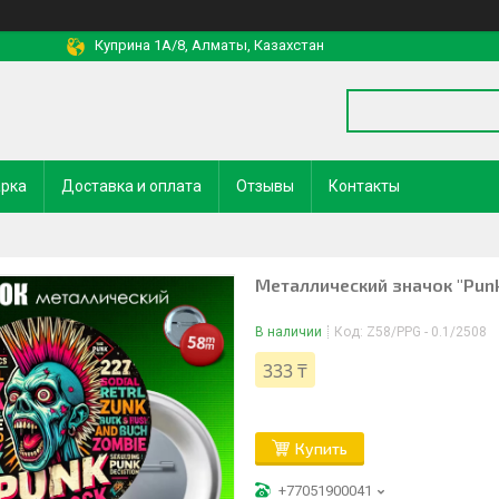
Куприна 1A/8, Алматы, Казахстан
арка
Доставка и оплата
Отзывы
Контакты
Металлический значок "Punk
В наличии
Код:
Z58/PPG - 0.1/2508
333 ₸
Купить
+77051900041