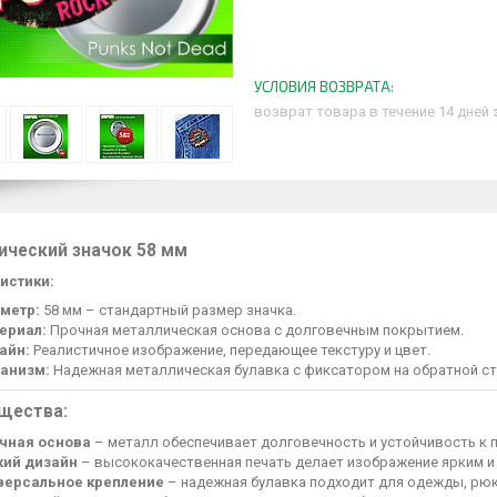
возврат товара в течение 14 дней
ический значок 58 мм
истики:
метр:
58 мм – стандартный размер значка.
ериал:
Прочная металлическая основа с долговечным покрытием.
айн:
Реалистичное изображение, передающее текстуру и цвет.
анизм:
Надежная металлическая булавка с фиксатором на обратной ст
щества:
чная основа
– металл обеспечивает долговечность и устойчивость к
кий дизайн
– высококачественная печать делает изображение ярким и
версальное крепление
– надежная булавка подходит для одежды, рюк