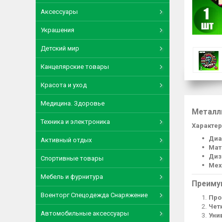
Аксессуары
Украшения
Детский мир
Канцелярские товары
Красота и уход
Медицина. Здоровье
Металл
Техника и электроника
Характер
Диа
Активный отдых
Мат
Диз
Спортивные товары
Мех
Мебель и фурнитура
Преиму
Военторг Спецодежда Снаряжение
Про
Чет
Автомобильные аксессуары
Уни