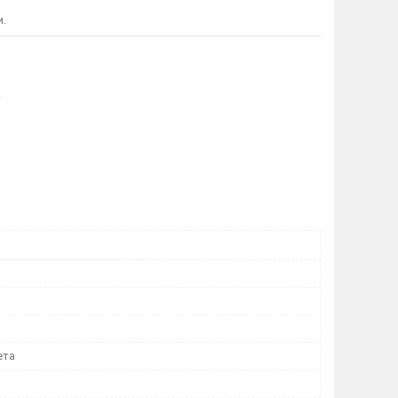
и.
.
ета