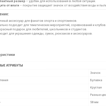
пактный размер
– удобен для использования в любой ситуации.
ита от влаги
– покрытие защищает значок от воздействия воды и пыл
ение:
ичный аксессуар для фанатов спорта и спортсменов.
ально подходит для тематических мероприятий, соревнований и клубов
красный подарок для любителей, школьников и студентов.
ходит для украшения одежды, сумок, рюкзаков и аксессуаров.
еристики
НЫЕ АТРИБУТЫ
Значок
пления
Булавка
Круглая
Разные цв
р
58 мм