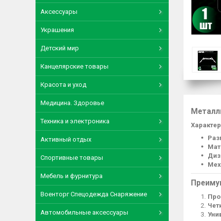
Аксессуары
Украшения
Детский мир
Канцелярские товары
Красота и уход
Медицина. Здоровье
Металл
Техника и электроника
Характер
Раз
Активный отдых
Мат
Диз
Спортивные товары
Мех
Мебель и фурнитура
Преиму
Военторг Спецодежда Снаряжение
Про
Чет
Автомобильные аксессуары
Уни