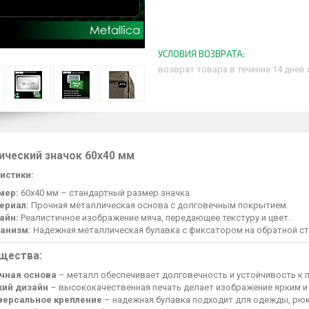
возврат товара в течение 14 дней
ический значок 60х40 мм
истики:
мер:
60х40 мм – стандартный размер значка.
ериал:
Прочная металлическая основа с долговечным покрытием.
айн:
Реалистичное изображение мяча, передающее текстуру и цвет.
анизм:
Надежная металлическая булавка с фиксатором на обратной ст
щества:
чная основа
– металл обеспечивает долговечность и устойчивость к
кий дизайн
– высококачественная печать делает изображение ярким и
версальное крепление
– надежная булавка подходит для одежды, рюк