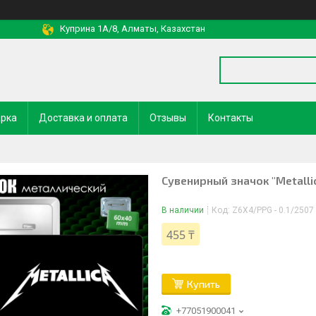
Куприна 1A/8, Алматы, Казахстан
арка
Доставка и оплата
Отзывы
Контакты
Сувенирный значок "Metalli
В наличии
Код:
Z6X4/PPG - 0.1/2507
455 ₸
Купить
+77051900041