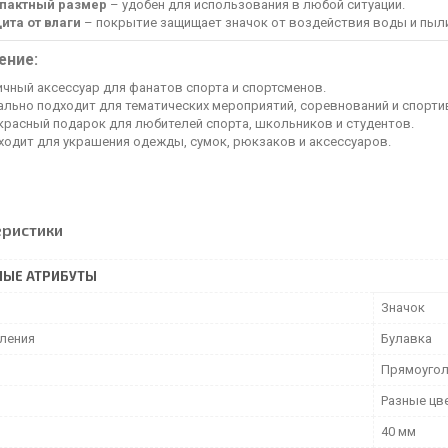
пактный размер
– удобен для использования в любой ситуации.
ита от влаги
– покрытие защищает значок от воздействия воды и пыл
ение:
ичный аксессуар для фанатов спорта и спортсменов.
ально подходит для тематических мероприятий, соревнований и спорти
красный подарок для любителей спорта, школьников и студентов.
ходит для украшения одежды, сумок, рюкзаков и аксессуаров.
еристики
НЫЕ АТРИБУТЫ
Значок
пления
Булавка
Прямоугол
Разные цв
40 мм