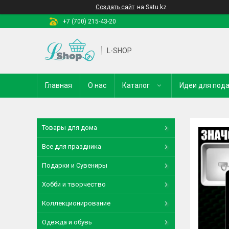
Создать сайт
на Satu.kz
+7 (700) 215-43-20
L-SHOP
Главная
О нас
Каталог
Идеи для под
Товары для дома
Все для праздника
Подарки и Сувениры
Хобби и творчество
Коллекционирование
Одежда и обувь