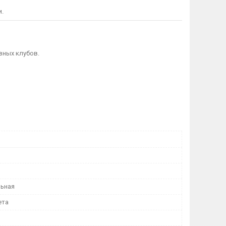
и.
вных клубов.
ьная
ета